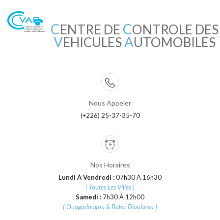
C
C
ENTRE DE
ONTROLE DES
V
A
EHICULES
UTOMOBILES
Nous Appeler
(+226) 25-37-35-70
Nos Horaires
Lundi À Vendredi :
07h30 À 16h30
( Toutes Les Villes )
Samedi :
7h30 À 12h00
( Ouagadougou & Bobo-Dioulasso )